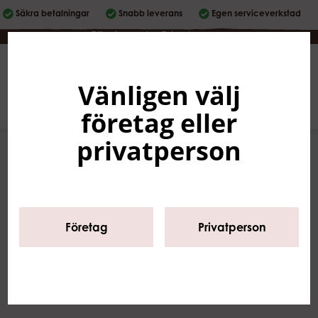
Säkra betalningar
Snabb leverans
Egen serviceverkstad
Företag
|
Privatperson
Vänligen välj
Svenska
0
företag eller
privatperson
Start
/
Sortiment
/
Kaffemaskiner
/
Vending /Automat
/
Företag
Privatperson
Varmdrycksbägare mm
Varmdrycksbägare