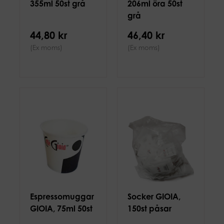
355ml 50st grå
206ml öra 50st
grå
44,80 kr
46,40 kr
(Ex moms)
(Ex moms)
Espressomuggar
Socker GIOIA,
GIOIA, 75ml 50st
150st påsar