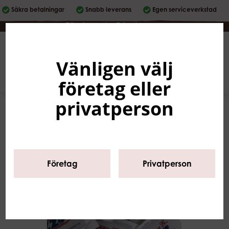
Säkra betalningar
Snabb leverans
Egen serviceverkstad
Företag
|
Privatperson
Vänligen välj
Svenska
0
företag eller
privatperson
Företag
Privatperson