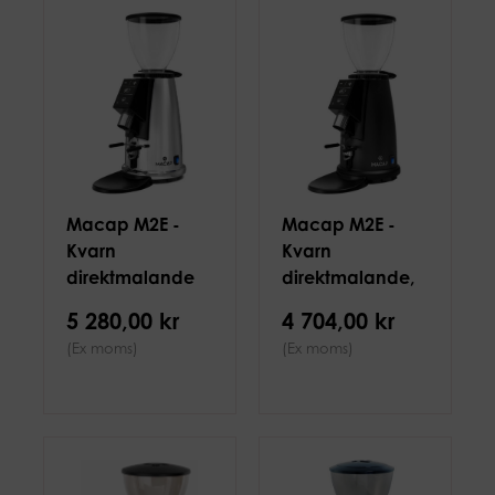
Macap M2E -
Macap M2E -
Kvarn
Kvarn
direktmalande
direktmalande,
med display,
50mm Svart
5 280,00 kr
4 704,00 kr
50mm Krom
(Ex moms)
(Ex moms)