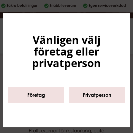
Säkra betalningar
Snabb leverans
Egen serviceverkstad
Företag
|
Privatperson
Vänligen välj
Svenska
0
företag eller
privatperson
Start
/
Sortiment
/
Kaffekvarnar
/
Direktmalande kvarnar
Företag
Privatperson
Direktmalande
kvarnar
Proffskvarnar för restaurang, café