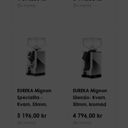
55mm
55mm
(Ex moms)
(Ex moms)
EUREKA Mignon
EUREKA Mignon
Specialita -
Silenzio- Kvarn,
Kvarn, 55mm,
50mm, kromad
kromad
5 196,00 kr
4 796,00 kr
(Ex moms)
(Ex moms)