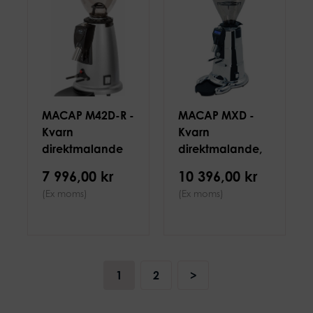
MACAP M42D-R -
MACAP MXD -
Kvarn
Kvarn
direktmalande
direktmalande,
58mm grå 0,5kg
krom, 3 g/s
7 996,00 kr
10 396,00 kr
(Ex moms)
(Ex moms)
1
2
>