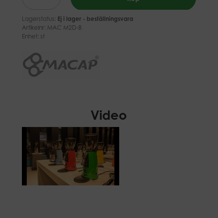
Lagerstatus:
Ej i lager - beställningsvara
Artikelnr:
MAC M2D-B
Enhet: st
Video