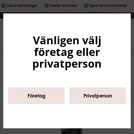
Säkra betalningar
Snabb leverans
Egen serviceverkstad
Företag
|
Privatperson
Vänligen välj
Svenska
0
företag eller
privatperson
Företag
Privatperson