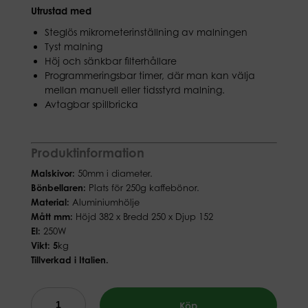
Utrustad med
Steglös mikrometerinställning av malningen
Tyst malning
Höj och sänkbar filterhållare
Programmeringsbar timer, där man kan välja
mellan manuell eller tidsstyrd malning.
Avtagbar spillbricka
Produktinformation
Malskivor:
50mm i diameter.
Bönbellaren:
Plats för 250g kaffebönor.
Material:
Aluminiumhölje
Mått mm:
Höjd 382 x Bredd 250 x Djup 152
El:
250W
Vikt:
5
kg
Tillverkad i Italien.
Köp