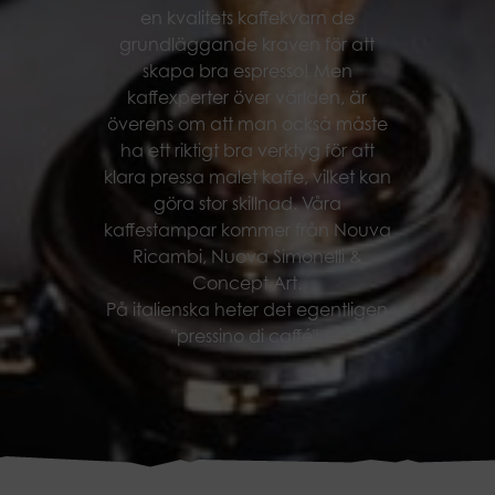
en kvalitets kaffekvarn de
grundläggande kraven för att
skapa bra espresso! Men
kaffexperter över världen, är
överens om att man också måste
ha ett riktigt bra verktyg för att
klara pressa malet kaffe, vilket kan
göra stor skillnad. Våra
kaffestampar kommer från Nouva
Ricambi, Nuova Simonelli &
Concept Art.
På italienska heter det egentligen
"pressino di caffé".