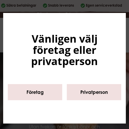
Säkra betalningar
Snabb leverans
Egen serviceverkstad
Företag
|
Privatperson
Vänligen välj
Svenska
0
företag eller
privatperson
Start
/
Sortiment
/
Barista
utrustning
/
Kaffestampar
Företag
Privatperson
Kaffestampar
eller tampers
Utan tvekan är färska bönor och