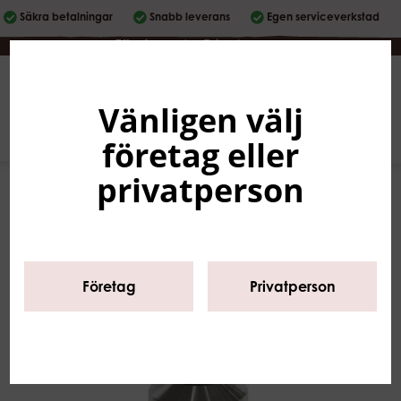
Säkra betalningar
Snabb leverans
Egen serviceverkstad
Företag
|
Privatperson
Vänligen välj
Svenska
0
företag eller
privatperson
Företag
Privatperson