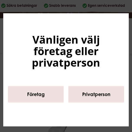
Säkra betalningar
Snabb leverans
Egen serviceverkstad
Företag
|
Privatperson
Vänligen välj
Svenska
0
företag eller
privatperson
Företag
Privatperson