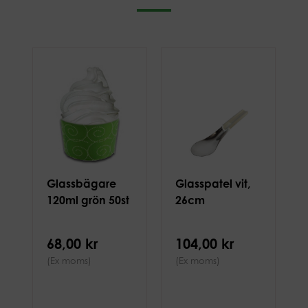
Glassbägare
Glasspatel vit,
120ml grön 50st
26cm
68,00 kr
104,00 kr
(Ex moms)
(Ex moms)