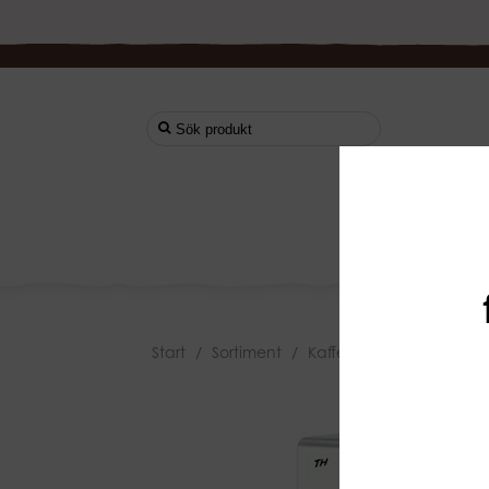
Start
Start
/
Sortiment
/
Kaffemaskiner
/
Kaffeb