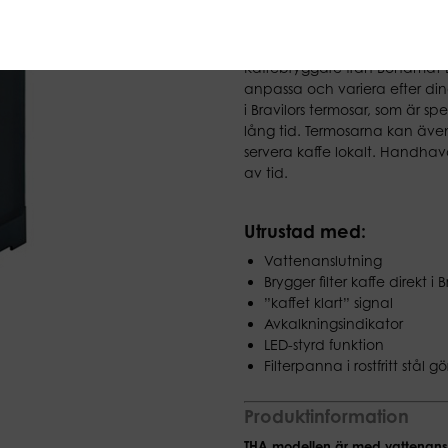
7 952,80 kr
(Ex moms)
Kaffebryggare från Bonamat Br
anpassa och variera efter dina
i Bravilors termosar, som är s
lång tid. Termosarna kan även
servera kaffe lokalt. Handha
av tid.
Utrustad med:
Vattenanslutning
Brygger filter kaffe direkt i 
”kaffet klart” signal
Avkalkningsindikator
LED-styrd funktion
Filterpanna i rostfritt stå
Produktinformation
THA modellen är med vattenans