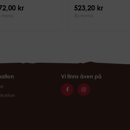
72,00 kr
523,20 kr
x moms)
(Ex moms)
mation
Vi finns även på
or
struktion