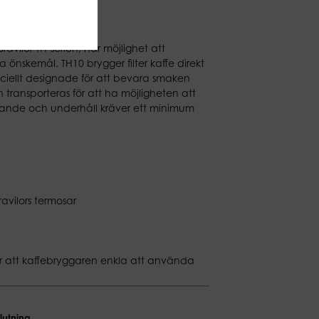
avilor TH-serien, har möjlighet att
 önskemål. TH10 brygger filter kaffe direkt
peciellt designade för att bevara smaken
 transporteras för att ha möjligheten att
vande och underhåll kräver ett minimum
Bravilors termosar
l gör att kaffebryggaren enkla att använda
lutning