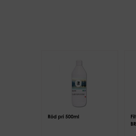
Röd pri 500ml
Fi
B