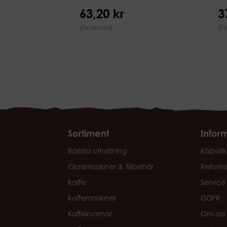
63,20 kr
3
(Ex moms)
(E
Sortiment
Infor
Barista utrustning
Köpvillk
Glassmaskiner & tillbehör
Returin
Kaffe
Service
Kaffemaskiner
GDPR
Kaffekvarnar
Om oss