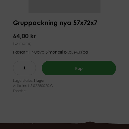
Gruppackning nya 57x72x7
64,00 kr
(Ex moms)
Passar till Nuova Simonelli bl.a. Musica
Köp
Lagerstatus:
I lager
Artikelnr:
NS 02280020.C
Enhet: st