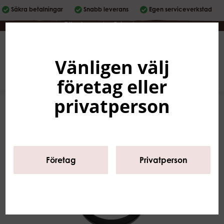
Säkra betalningar
Snabb leverans
Egen serviceverkstad
Företag
|
Privatperson
Vänligen välj
Svenska
0
företag eller
privatperson
Företag
Privatperson