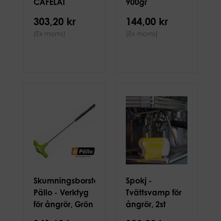
CAFELAT
900gr
303,20 kr
144,00 kr
(Ex moms)
(Ex moms)
Skumningsborste
Spokj -
Pällo - Verktyg
Tvättsvamp för
för ångrör, Grön
ångrör, 2st