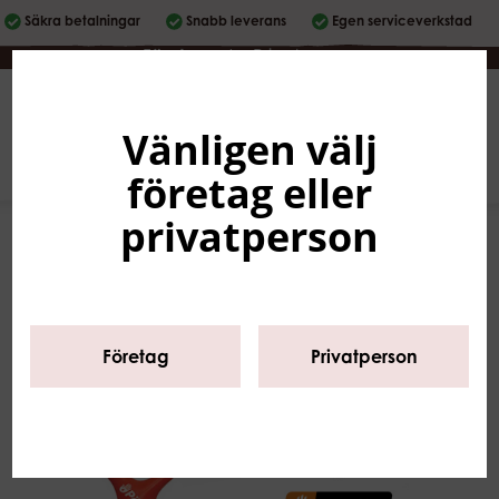
Säkra betalningar
Snabb leverans
Egen serviceverkstad
Företag
|
Privatperson
Vänligen välj
Svenska
0
företag eller
privatperson
Företag
Privatperson