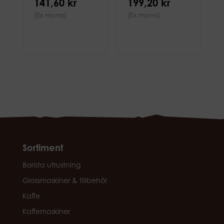
141,60 kr
199,20 kr
(Ex moms)
(Ex moms)
Sortiment
Barista utrustning
Glassmaskiner & tillbehör
Kaffe
Kaffemaskiner