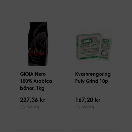
GIOIA Nero
Kvarnrengöring
100% Arabica
Puly Grind 10p
bönor, 1kg
227,36 kr
167,20 kr
(Ex moms)
(Ex moms)