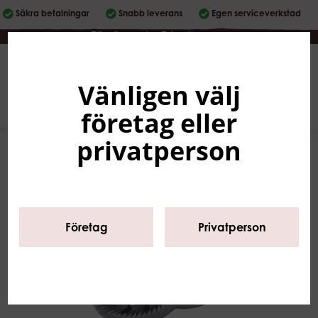
Säkra betalningar
Snabb leverans
Egen serviceverkstad
Företag
|
Privatperson
Vänligen välj
Svenska
0
företag eller
privatperson
Företag
Privatperson