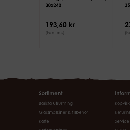
30x240
3
193,60 kr
2
(Ex moms)
(E
Sortiment
Infor
Barista utrustning
Köpvillk
Glassmaskiner & tillbehör
Returin
Kaffe
Service