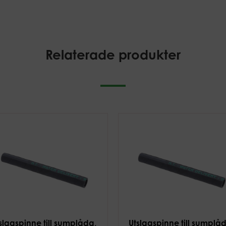
Relaterade produkter
slagspinne till sumplåda,
Utslagspinne till sumplå