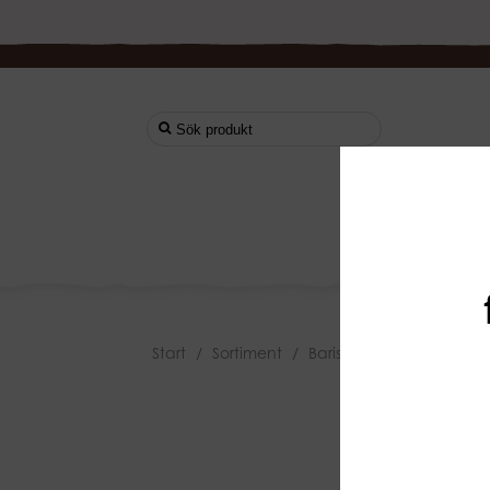
Start
Start
/
Sortiment
/
Barista Utrustning
/
Utsl