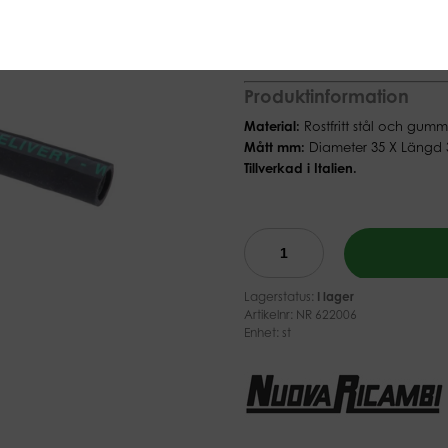
(Ex moms)
Utbytbar utslagspinne för s
Produktinformation
Material:
Rostfritt stål och gumm
Mått mm:
Diameter 35 X Längd 
Tillverkad i Italien.
Lagerstatus:
I lager
Artikelnr:
NR 622006
Enhet: st