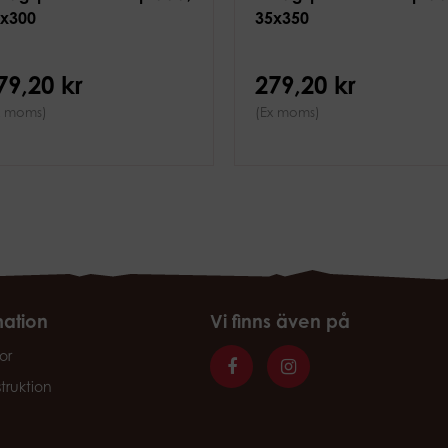
5x300
35x350
79,20 kr
279,20 kr
x moms)
(Ex moms)
mation
Vi finns även på
or
struktion