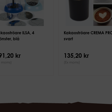
kaoströare ILSA, 4
Kakaoströare CREMA PRO
nster, blå
svart
91,20 kr
135,20 kr
x moms)
(Ex moms)