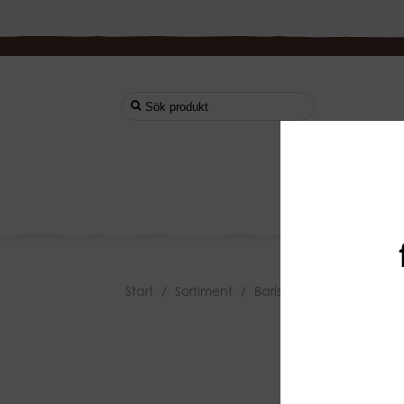
Start
Start
/
Sortiment
/
Barista Utrustning
/
Kaka