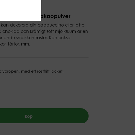
ino/latte med kakaopulver
du kan dekorera din cappuccino eller latte
k choklad och krämigt sött mjölkskum är en
nande smakkontraster. Kan också
or, tårtor, mm.
polypropen, med ett rostfritt locket.
Köp