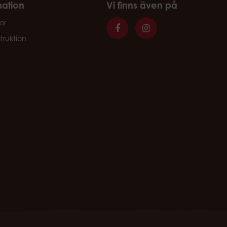
mation
Vi finns även på
or
struktion