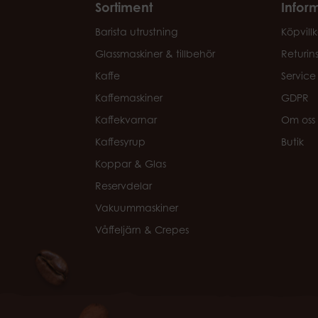
Sortiment
Infor
Barista utrustning
Köpvillk
Glassmaskiner & tillbehör
Returin
Kaffe
Service
Kaffemaskiner
GDPR
Kaffekvarnar
Om oss
Kaffesyrup
Butik
Koppar & Glas
Reservdelar
Vakuummaskiner
Våffeljärn & Crepes