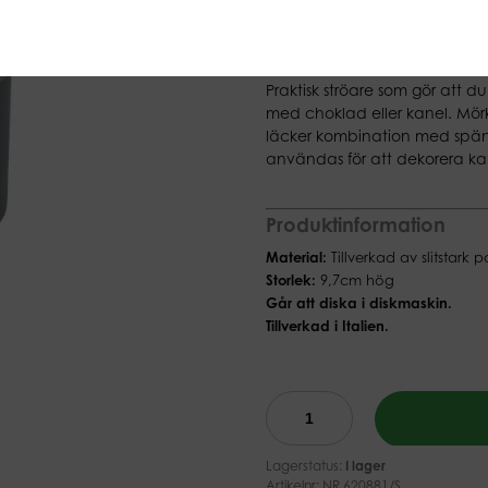
(Ex moms)
Dekorera din cappucc
Praktisk ströare som gör att 
med choklad eller kanel. Mör
läcker kombination med spän
användas för att dekorera kak
Produktinformation
Material:
Tillverkad av slitstark 
Storlek:
9,7cm hög
Går att diska i diskmaskin.
Tillverkad i Italien.
Lagerstatus:
I lager
Artikelnr:
NR 620881/S