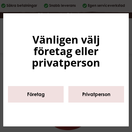
Säkra betalningar
Snabb leverans
Egen serviceverkstad
Företag
|
Privatperson
Vänligen välj
Svenska
0
företag eller
privatperson
Företag
Privatperson