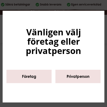
Säkra betalningar
Snabb leverans
Egen serviceverkstad
Företag
|
Privatperson
Vänligen välj
Svenska
0
företag eller
privatperson
Företag
Privatperson