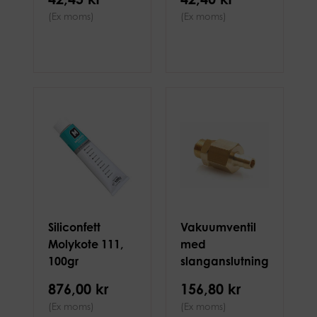
(Ex moms)
(Ex moms)
Siliconfett
Vakuumventil
Molykote 111,
med
100gr
slanganslutning
1/4" - 8mm
876,00 kr
156,80 kr
(Ex moms)
(Ex moms)