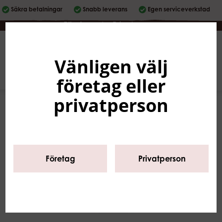
Säkra betalningar
Snabb leverans
Egen serviceverkstad
Företag
|
Privatperson
Vänligen välj
Svenska
0
företag eller
privatperson
Företag
Privatperson