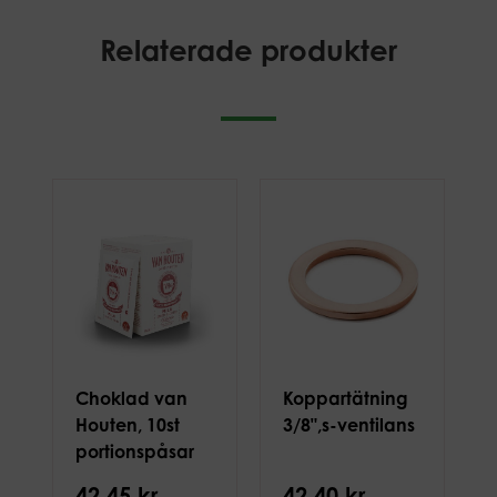
Relaterade produkter
Choklad van
Koppartätning
Houten, 10st
3/8",s-ventilans
portionspåsar
42,45 kr
42,40 kr