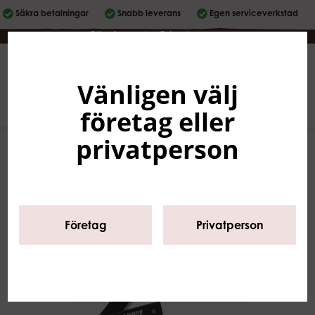
Säkra betalningar
Snabb leverans
Egen serviceverkstad
Företag
|
Privatperson
Vänligen välj
Svenska
0
företag eller
privatperson
Företag
Privatperson