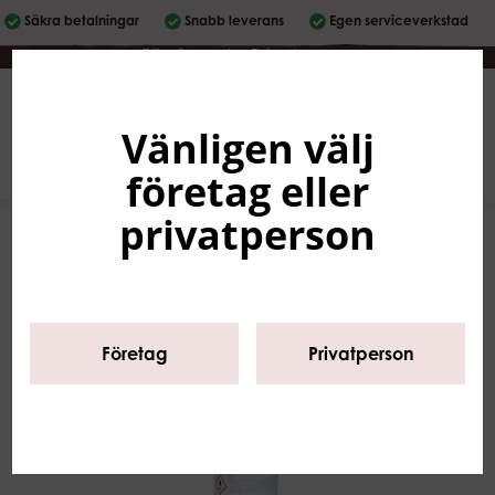
Säkra betalningar
Snabb leverans
Egen serviceverkstad
Företag
|
Privatperson
Vänligen välj
Svenska
0
företag eller
privatperson
Företag
Privatperson