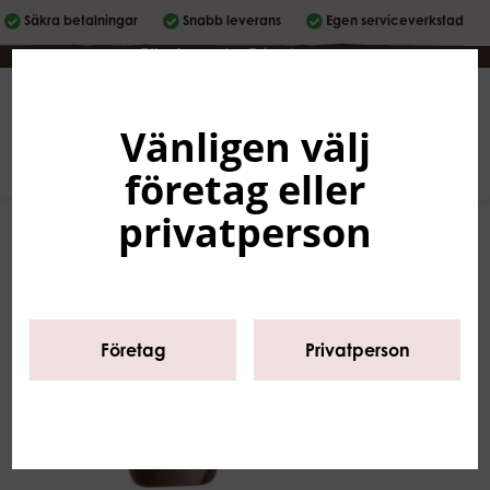
Säkra betalningar
Snabb leverans
Egen serviceverkstad
Företag
|
Privatperson
Vänligen välj
Svenska
0
företag eller
privatperson
Företag
Privatperson