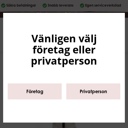
Säkra betalningar
Snabb leverans
Egen serviceverkstad
Företag
|
Privatperson
Vänligen välj
Svenska
0
företag eller
privatperson
Företag
Privatperson