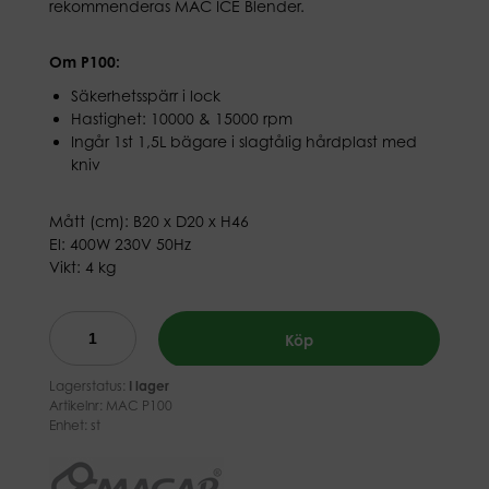
rekommenderas MAC ICE Blender.
Om P100:
Säkerhetsspärr i lock
Hastighet: 10000 & 15000 rpm
Ingår 1st 1,5L bägare i slagtålig hårdplast med
kniv
Mått (cm): B20 x D20 x H46
El: 400W 230V 50Hz
Vikt: 4 kg
Köp
Lagerstatus:
I lager
Artikelnr:
MAC P100
Enhet: st