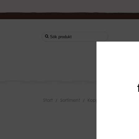
Start
Start
/
Sortiment
/
Koppar & Glas
/
Cappuc