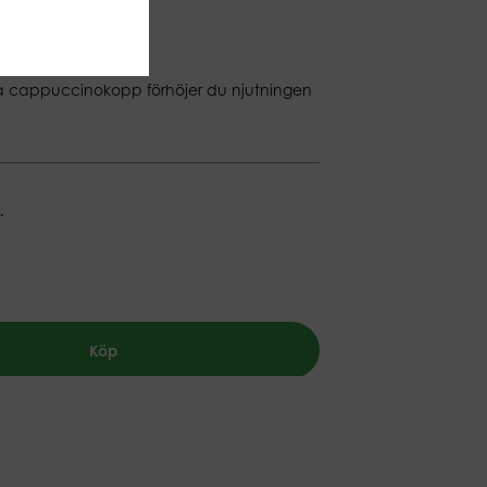
 cappuccinokopp förhöjer du njutningen
.
Köp