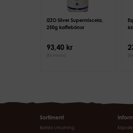
IZZO Silver Supermiscela,
Es
250g kaffebönor
6s
93,40 kr
2
(Ex moms)
(E
Sortiment
Infor
Barista utrustning
Köpvillk