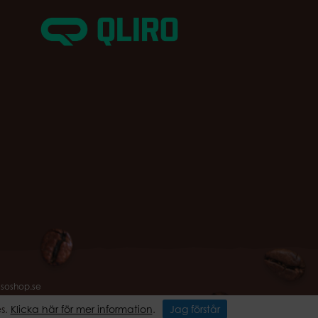
ssoshop.se
es.
Klicka här för mer information
.
Jag förstår