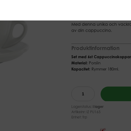
(Ex moms)
Izzo Cappuccinokopp
Med denna unika och vackra
av din cappuccino.
Produktinformation
Set med 6st Cappuccinokoppar
Material:
Porslin
Kapacitet:
Rymmer 180ml.
Lagerstatus:
I lager
Artikelnr:
IZ PU165
Enhet: frp