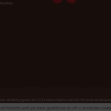
struktion
tur AB Rimfrostgatan 2B 212 23 Malmö Telefon: 040-321730 Email: info@espre
Produktion & Design: Webbpartner
tt fortsätta surfa på sidan godkänner du att vi använder cooki