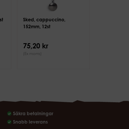
st
Sked, cappuccino,
152mm, 12st
75,20 kr
(Ex moms)
Säkra betalningar
Snabb leverans