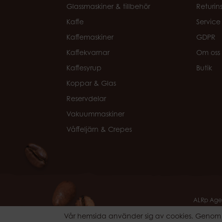
Glassmaskiner & tillbehör
Returin
Kaffe
Service
Kaffemaskiner
GDPR
Kaffekvarnar
Om oss
Kaffesyrup
Butik
Koppar & Glas
Reservdelar
Vakuummaskiner
Våffeljärn & Crepes
ALRp Agen
Vår hemsida använder sig av cookies. Genom a