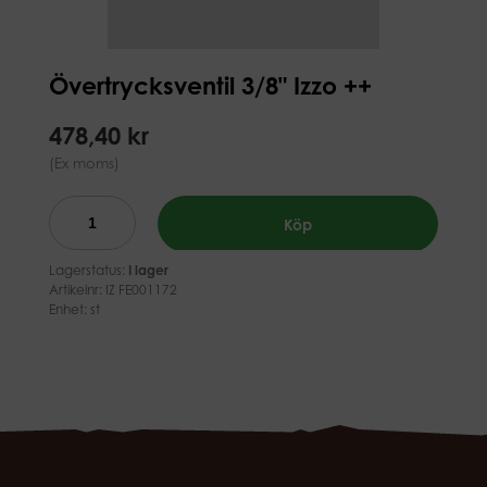
Övertrycksventil 3/8" Izzo ++
478,40 kr
(Ex moms)
Köp
Lagerstatus:
I lager
Artikelnr:
IZ FE001172
Enhet: st