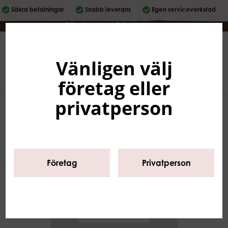
Säkra betalningar
Snabb leverans
Egen serviceverkstad
Företag
|
Privatperson
Vänligen välj
Svenska
0
företag eller
privatperson
Företag
Privatperson