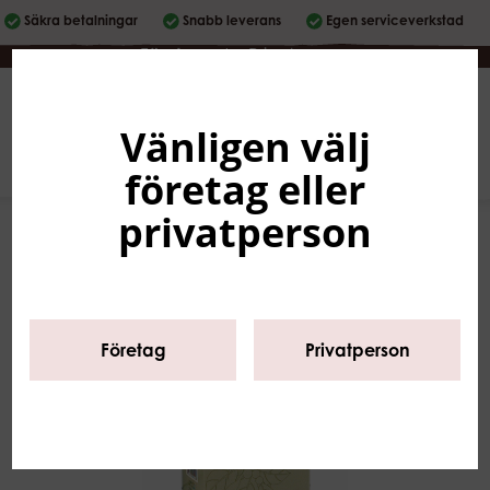
Säkra betalningar
Snabb leverans
Egen serviceverkstad
Företag
|
Privatperson
Vänligen välj
Svenska
0
företag eller
privatperson
Företag
Privatperson