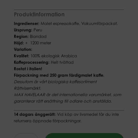
Produktinformation
Ingredienser:
Malet espressokaffe. Vakuumförpackat.
Ursprung:
Peru
Region:
Blandad
Höjd:
+ 1200 meter
Variation:
Kvalitet:
100% ekologisk Arabica
Kaffeprocessering:
Helt tvättad
Rostat i italien!
Förpackning med 250 gram färdigmalet kaffe.
Dessutom är vårt biologiska kaffesortiment
Rättvisemärkt.
MAX HAVELAAR är det internationella varumärket, som
garanterar rätt ersättning till odlare och anställda.
14 dagars ånggerätt:
Vid köp av livsmedel får du inte
returnera öppnade förpackningar.