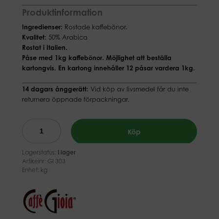
Produktinformation
Ingredienser:
Rostade kaffebönor.
Kvalitet:
50% Arabica
Rostat i Italien.
Påse med 1kg kaffebönor. Möjlighet att beställa
kartongvis. En kartong innehåller 12 påsar vardera 1kg.
14 dagars ånggerätt:
Vid köp av livsmedel får du inte
returnera öppnade förpackningar.
Köp
Lagerstatus:
I lager
Artikelnr:
GI 303
Enhet: kg