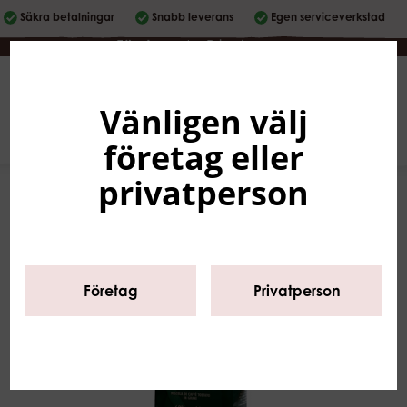
Säkra betalningar
Snabb leverans
Egen serviceverkstad
Företag
|
Privatperson
Vänligen välj
Svenska
0
företag eller
privatperson
Företag
Privatperson