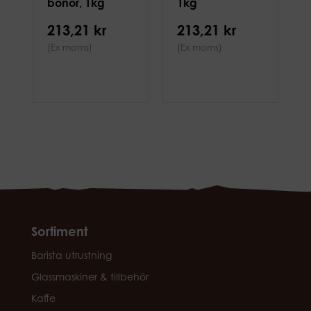
bönor, 1kg
1kg
213,21 kr
213,21 kr
(Ex moms)
(Ex moms)
Sortiment
Barista utrustning
Glassmaskiner & tillbehör
Kaffe