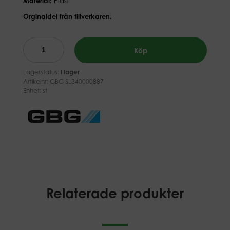
Material:
Plast
Orginaldel från tillverkaren.
Köp
Lagerstatus:
I lager
Artikelnr:
GBG SL340000887
Enhet: st
Relaterade produkter