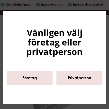
Säkra betalningar
Snabb leverans
Egen serviceverkstad
Företag
|
Privatperson
Vänligen välj
Svenska
0
företag eller
privatperson
Företag
Privatperson