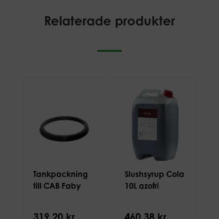
Relaterade produkter
Tankpackning
Slushsyrup Cola
till CAB Faby
10L azofri
319,20 kr
460,38 kr