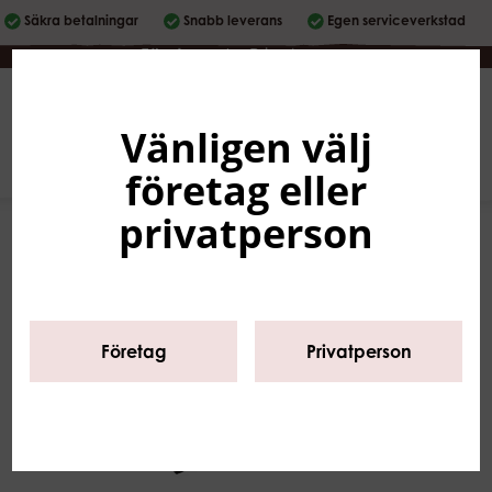
Säkra betalningar
Snabb leverans
Egen serviceverkstad
Företag
|
Privatperson
Vänligen välj
Svenska
0
företag eller
privatperson
Företag
Privatperson