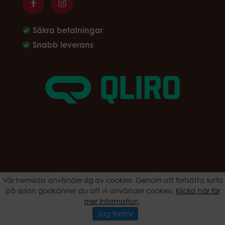
Säkra betalningar
Snabb leverans
Vår hemsida använder sig av cookies. Genom att fortsätta surfa
ALRp Agentur AB Rimfrostgatan 2B 212 23 Malmö Telefon: 040-
på sidan godkänner du att vi använder cookies.
Klicka här för
321730 Email: info@espressoshop.se
mer information
.
Produktion & Design: Webbpartner
Jag förstår