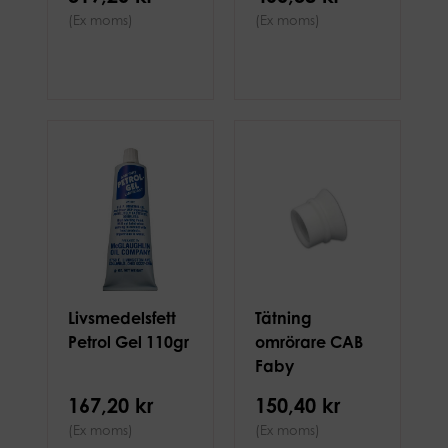
(Ex moms)
(Ex moms)
Livsmedelsfett
Tätning
Petrol Gel 110gr
omrörare CAB
Faby
167,20 kr
150,40 kr
(Ex moms)
(Ex moms)