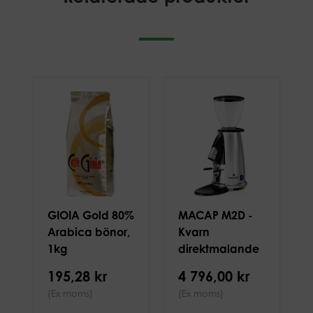
GIOIA Gold 80%
MACAP M2D -
Arabica bönor,
Kvarn
1kg
direktmalande
50mm, Krom
195,28 kr
4 796,00 kr
(Ex moms)
(Ex moms)