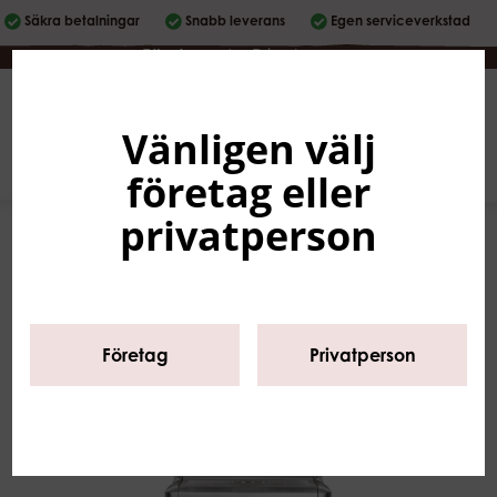
Säkra betalningar
Snabb leverans
Egen serviceverkstad
Företag
|
Privatperson
Vänligen välj
Svenska
0
företag eller
privatperson
Företag
Privatperson