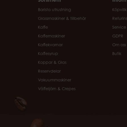
Barista utrustning
Köpvillk
Glassmaskiner & tillbehör
Returin
Kaffe
Service
Kaffemaskiner
GDPR
Kaffekvarnar
Om oss
Kaffesyrup
Butik
Koppar & Glas
Reservdelar
Vakuummaskiner
Våffeljärn & Crepes