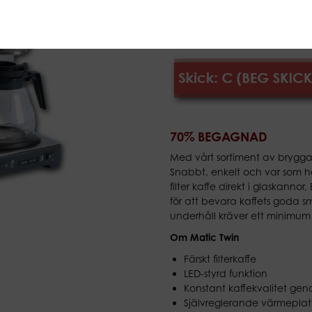
4 560,0
15 200,00 kr
(Ex moms)
70% BEGAGNAD
Med vårt sortiment av bryggare
Snabbt, enkelt och var som h
filter kaffe direkt i glaskannor
för att bevara kaffets god
underhåll kräver ett minimum 
Om Matic Twin
Färskt filterkaffe
LED-styrd funktion
Konstant kaffekvalitet gen
Självreglerande värmeplatt