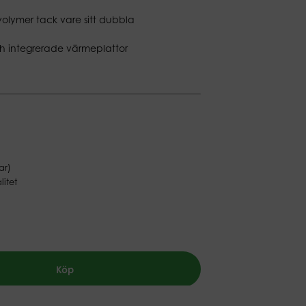
volymer tack vare sitt dubbla
 och integrerade värmeplattor
ar)
litet
Köp