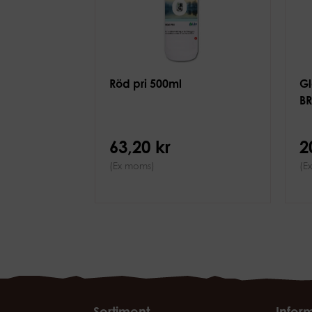
Röd pri 500ml
Gl
B
63,20 kr
2
(Ex moms)
(E
Sortiment
Infor