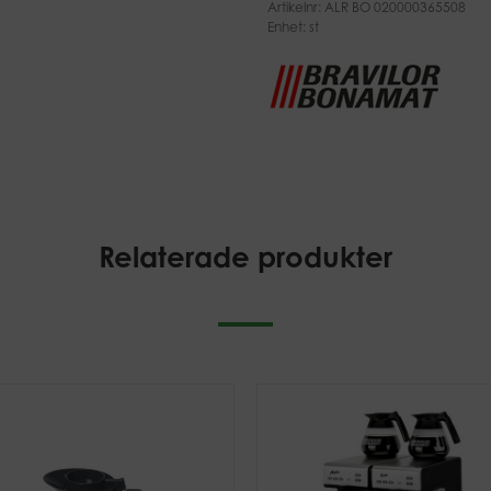
Artikelnr:
ALR BO 020000365508
Enhet: st
Relaterade produkter