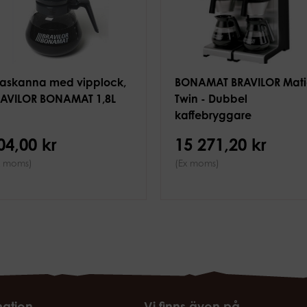
askanna med vipplock,
BONAMAT BRAVILOR Mati
RAVILOR BONAMAT 1,8L
Twin - Dubbel
kaffebryggare
04,00 kr
15 271,20 kr
x moms)
(Ex moms)
mation
Vi finns även på