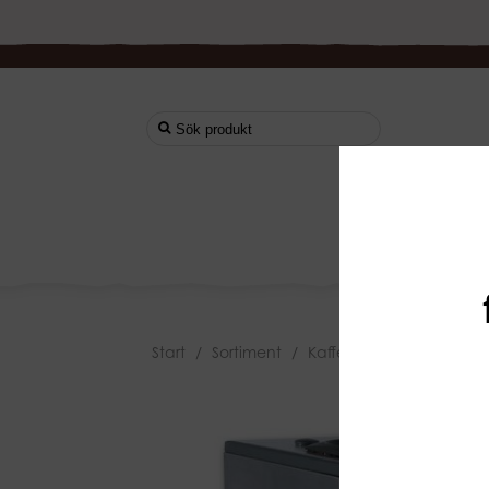
Start
Start
/
Sortiment
/
Kaffemaskiner
/
Bonama