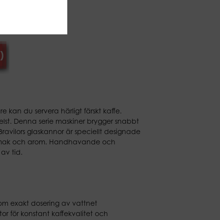
0 kr
 kan du servera härligt färskt kaffe.
elst. Denna serie maskiner brygger snabbt
, Bravilors glaskannor är speciellt designade
a smak och arom. Handhavande och
av tid.
om exakt dosering av vattnet
or för konstant kaffekvalitet och