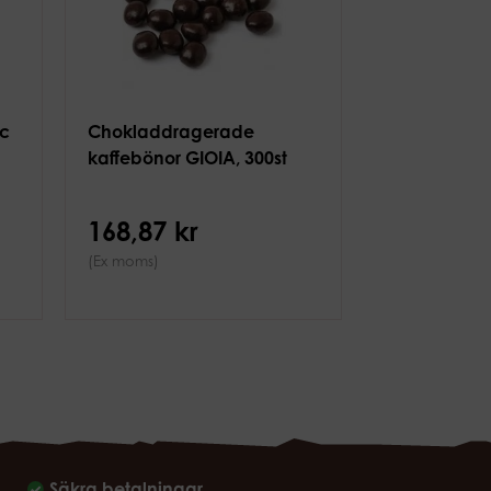
c
Chokladdragerade
kaffebönor GIOIA, 300st
168,87 kr
(Ex moms)
Säkra betalningar