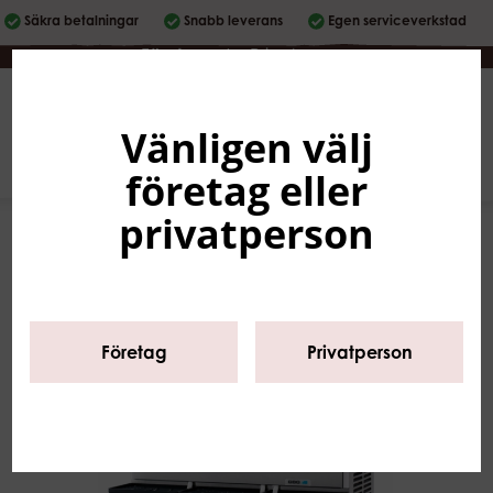
Säkra betalningar
Snabb leverans
Egen serviceverkstad
Företag
|
Privatperson
Vänligen välj
Svenska
0
företag eller
privatperson
Företag
Privatperson