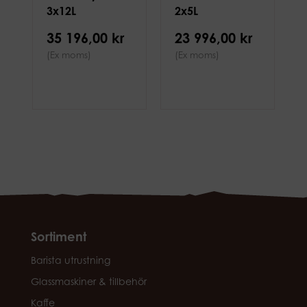
3x12L
2x5L
35 196,00 kr
23 996,00 kr
(Ex moms)
(Ex moms)
Sortiment
Barista utrustning
Glassmaskiner & tillbehör
Kaffe