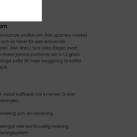
arn
ktmalande proffskvarn från spanska märket
t och är tänkt för den krävande
. Den finns i fyra olika färger; svart,
n maler jämna portioner om 5-12 gram
ngd kaffe till varje bryggning är kaffet
pill.
 malet kaffespill när kvarnen är klar
malningen
ammering och användning.
ingar eller kontinuerlig malning
sningssystem