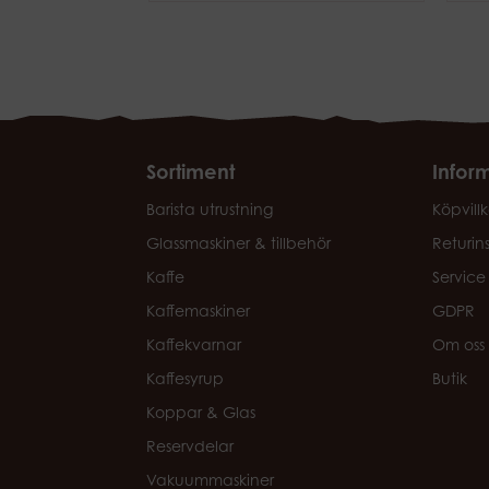
Sortiment
Infor
Barista utrustning
Köpvillk
Glassmaskiner & tillbehör
Returin
Kaffe
Service
Kaffemaskiner
GDPR
Kaffekvarnar
Om oss
Kaffesyrup
Butik
Koppar & Glas
Reservdelar
Vakuummaskiner