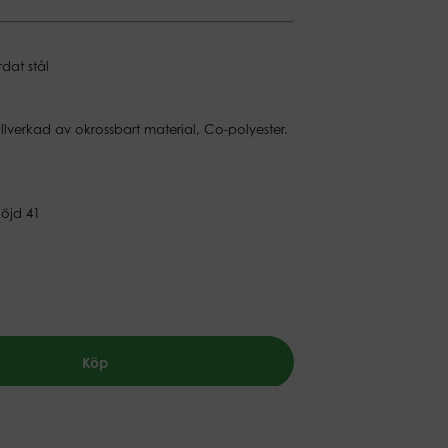
dat stål
illverkad av okrossbart material, Co-polyester.
Höjd 41
Köp