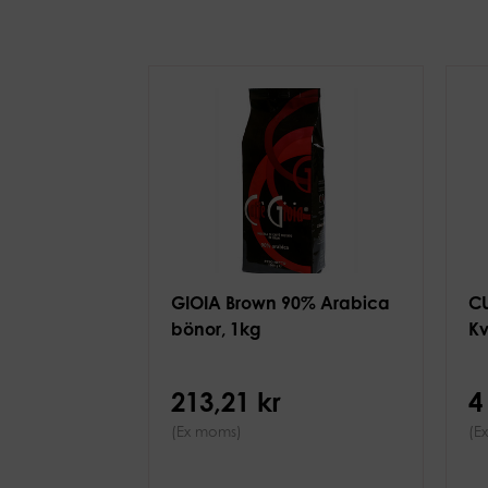
GIOIA Brown 90% Arabica
CU
bönor, 1kg
Kv
213,21 kr
4
(Ex moms)
(E