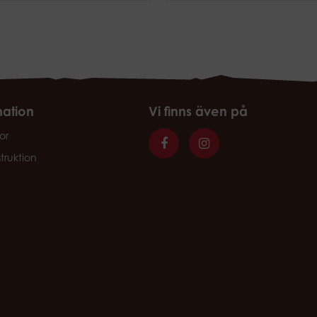
mation
Vi finns även på
or
struktion