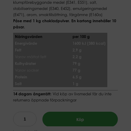
klumpförebyggande medel (E341, E551), salt,
stabiliseringsmedel (E340, E452), emulgeringsmedel
(E471), arom, smaktillsättning, färgämne (E160a)
Påse med 1 kg chokladpulver.
En kartong innehåller 10
påsar.
Näringsvärden
per 100 g
Energivärde
1600 kJ (380 kcal)
Fett
2,9 g
Varav mättat fett
2,2 g
Kolhydrater
79 g
Varav socker
77 g
Protein
6,5 g
Salt
1 g
14 dagars ångerrätt:
Vid köp av livsmedel får du inte
returnera öppnade förpackningar
Köp