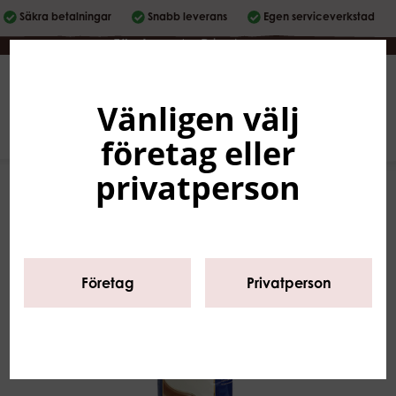
Säkra betalningar
Snabb leverans
Egen serviceverkstad
Företag
|
Privatperson
Vänligen välj
Svenska
0
företag eller
privatperson
Företag
Privatperson