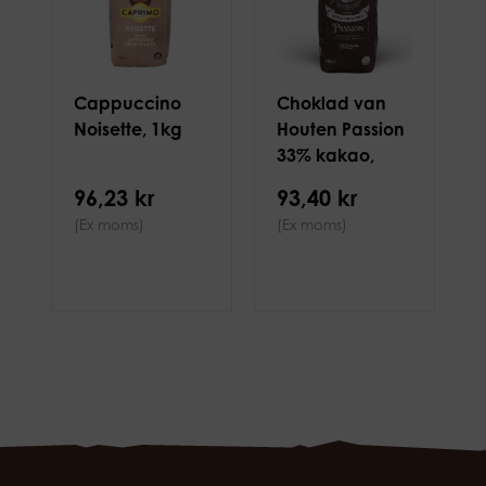
Cappuccino
Choklad van
Noisette, 1kg
Houten Passion
33% kakao,
750g
96,23 kr
93,40 kr
(Ex moms)
(Ex moms)