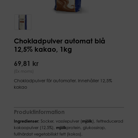
Chokladpulver automat blå
12,5% kakao, 1kg
69,81 kr
(Ex moms)
Chokladpulver för automater. Innehåller 12,5%
kakao
Produktinformation
Ingredienser:
Socker, vasslepulver (
mjölk
), fettreducerad
kakaopulver (12,5%),
mjölk
protein, glukossirap,
fullhärdat vegetabiliskt fett (kokos),