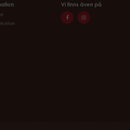
mation
Vi finns även på
or
struktion