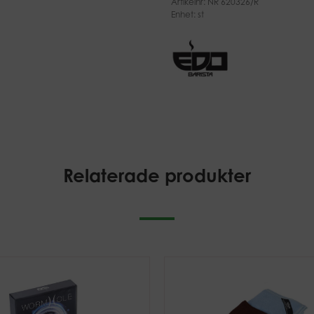
Artikelnr:
NR 620326/R
Enhet: st
Relaterade produkter