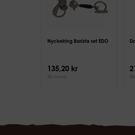
Nyckelring Barista set EDO
Do
135,20 kr
2
(Ex moms)
(E