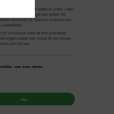
n tratt som undviker slöseri av kaffe. I den
t små magneter, som gör det enkelt att
Således minimerar du spill runt kvarnen och
 portafiltret.
ör att användas med 58 mm portafilter,
m ingår passar den också till de mindre
 55mm och 53 mm.
ortafilter, men även mindre.
Köp