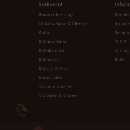
Sortiment
Infor
Barista utrustning
Köpvillk
Glassmaskiner & tillbehör
Returin
Kaffe
Service
Kaffemaskiner
GDPR
Kaffekvarnar
Om oss
Kaffesyrup
Butik
Koppar & Glas
Reservdelar
Vakuummaskiner
Våffeljärn & Crepes