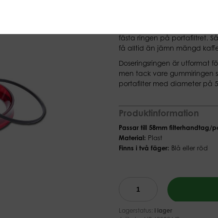
(Ex moms)
Doseringsringen fungerar som e
inre delen av ringen finns de
fästa ringen på portafiltret. 
få alltid än jämn mängd kaffe i
Doseringsringen är utformat f
men tack vare gummiringen so
portafilter med diameter på
Produktinformation
Passar till 58mm filterhandtag/p
Material:
Plast
Finns i två fäger:
Blå eller röd
Lagerstatus:
I lager