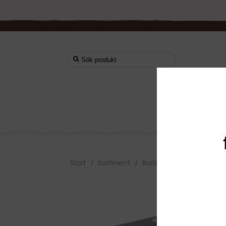
Start
Start
/
Sortiment
/
Barista Utrustning
/
Dose