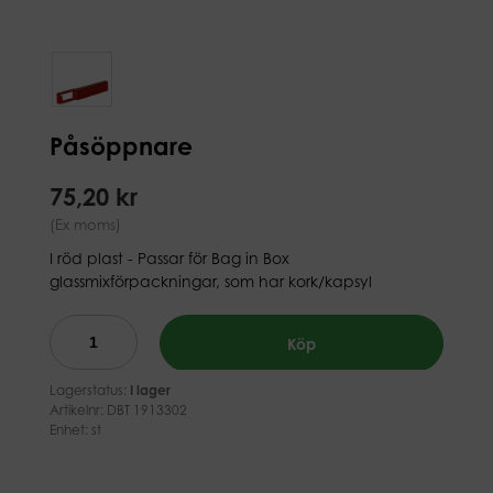
Påsöppnare
75,20 kr
(Ex moms)
I röd plast - Passar för Bag in Box
glassmixförpackningar, som har kork/kapsyl
Köp
Lagerstatus:
I lager
Artikelnr:
DBT 1913302
Enhet: st