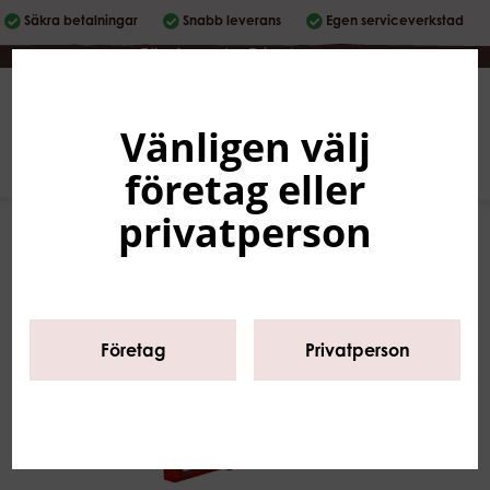
Säkra betalningar
Snabb leverans
Egen serviceverkstad
Företag
|
Privatperson
Vänligen välj
Svenska
0
företag eller
privatperson
Företag
Privatperson