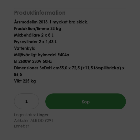
Produktinformation
Årsmodellm 2013. I mycket bra skick.
Produktion/timme 33 kg
Mixbehållare 2 x 8 L
Fryscylinder 2 x 1,43 L
Vattenkyld
Miljövänligt kylmedel R404a
El 2600W 230V 50Hz
Dimensioner BxDxH cm55,0 x 72,5 (+11,5 förspillbricka) x
86,5
Vikt 225 kg
Köp
Lagerstatus:
I lager
Artikelnr:
ALR DD 9291
Enhet: st