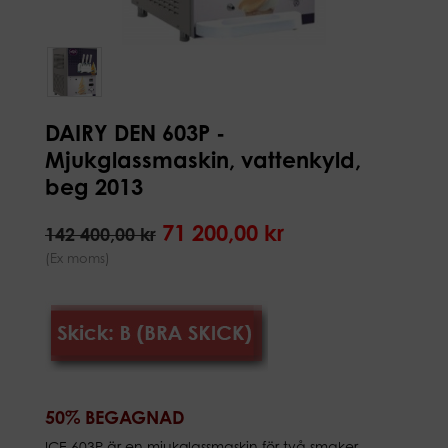
DAIRY DEN 603P -
Mjukglassmaskin, vattenkyld,
beg 2013
71 200,00 kr
142 400,00 kr
(Ex moms)
50% BEGAGNAD
ICE 603P är en mjukglassmaskin för två smaker.