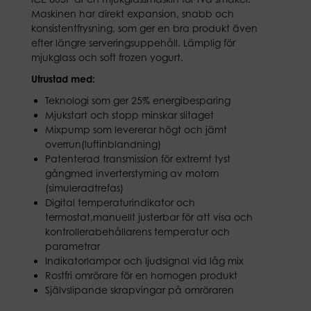
Maskinen har direkt expansion, snabb och
konsistentfrysning, som ger en bra produkt även
efter längre serveringsuppehåll. Lämplig för
mjukglass och soft frozen yogurt.
Utrustad med:
Teknologi som ger 25% energibesparing
Mjukstart och stopp minskar slitaget
Mixpump som levererar högt och jämt
overrun(luftinblandning)
Patenterad transmission för extremt tyst
gångmed inverterstyrning av motorn
(simuleradtrefas)
Digital temperaturindikator och
termostat,manuellt justerbar för att visa och
kontrollerabehållarens temperatur och
parametrar
Indikatorlampor och ljudsignal vid låg mix
Rostfri omrörare för en homogen produkt
Självslipande skrapvingar på omröraren