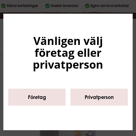
Säkra betalningar
Snabb leverans
Egen serviceverkstad
Företag
|
Privatperson
Vänligen välj
Svenska
0
företag eller
privatperson
Företag
Privatperson