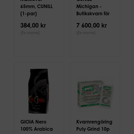
65mm, CUNILL
Michigan -
(1-par)
Butikskvarn för
påse, 0,5kg/min
384,00 kr
7 600,00 kr
(Ex moms)
(Ex moms)
GIOIA Nero
Kvarnrengöring
100% Arabica
Puly Grind 10p