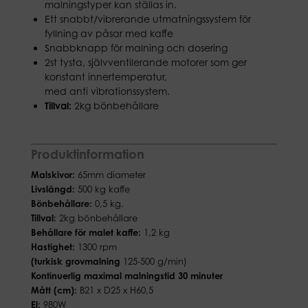
malningstyper kan ställas in.
Ett snabbt/vibrerande utmatningssystem för
fyllning av påsar med kaffe
Snabbknapp för malning och dosering
2st tysta, självventilerande motorer som ger
konstant innertemperatur,
med anti vibrationssystem.
Tillval:
2kg bönbehållare
Produktinformation
Malskivor:
65mm diameter
Livslängd:
500 kg kaffe
Bönbehållare:
0,5 kg.
Tillval:
2kg bönbehållare
Behållare för malet kaffe:
1,2 kg
Hastighet:
1300 rpm
(turkisk grovmalning
125-500 g/min)
Kontinuerlig maximal malningstid
30 minuter
Mått (cm):
B21 x D25 x H60,5
El:
980W