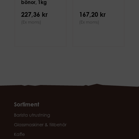
bönor, 1kg
227,36 kr
167,20 kr
(Ex moms)
(Ex moms)
Sortiment
Barista utrustning
Glassmaskiner & tillbehör
Kaffe