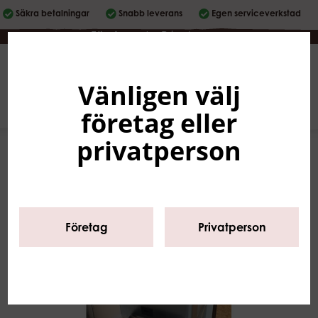
Säkra betalningar
Snabb leverans
Egen serviceverkstad
Företag
|
Privatperson
Vänligen välj
Svenska
0
företag eller
privatperson
Företag
Privatperson