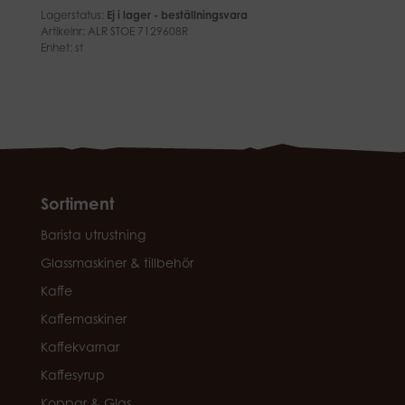
Lagerstatus:
Ej i lager - beställningsvara
Artikelnr:
ALR STOE 7129608R
Enhet: st
Sortiment
Barista utrustning
Glassmaskiner & tillbehör
Kaffe
Kaffemaskiner
Kaffekvarnar
Kaffesyrup
Koppar & Glas