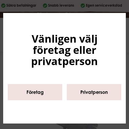
Säkra betalningar
Snabb leverans
Egen serviceverkstad
Företag
|
Privatperson
Vänligen välj
Svenska
0
företag eller
privatperson
Företag
Privatperson