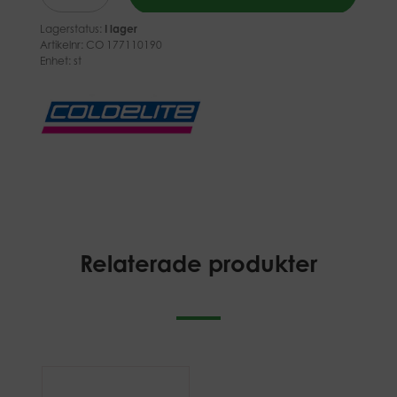
Lagerstatus:
I lager
Artikelnr:
CO 177110190
Enhet: st
Relaterade produkter