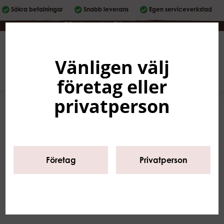
Säkra betalningar
Snabb leverans
Egen serviceverkstad
Företag
|
Privatperson
Vänligen välj
Svenska
0
företag eller
privatperson
Företag
Privatperson