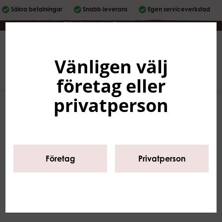
Säkra betalningar
Snabb leverans
Egen serviceverkstad
Företag
|
Privatperson
Vänligen välj
Svenska
0
företag eller
privatperson
Företag
Privatperson