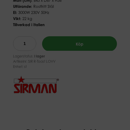
Mått (cm):
B43 x D87 x H36
Utförande:
Rostfritt Stål
El:
3000W 230V 50Hz
Vikt:
22 kg
Tillverkad i Italien
Köp
Lagerstatus:
I lager
Artikelnr:
SIR R-Toast LOVV
Enhet: st