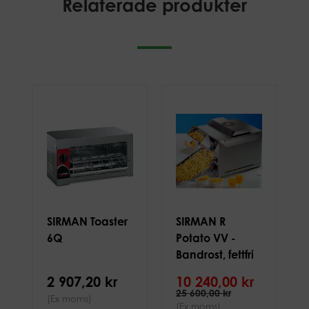
Relaterade produkter
SIRMAN Toaster
SIRMAN R
6Q
Potato VV -
Bandrost, fettfri
fritös
2 907,20 kr
10 240,00 kr
25 600,00 kr
(Ex moms)
(Ex moms)