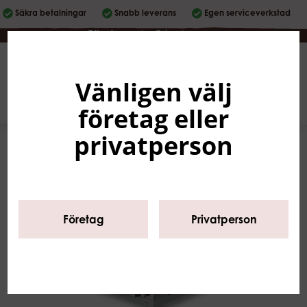
Säkra betalningar
Snabb leverans
Egen serviceverkstad
Företag
|
Privatperson
Vänligen välj
Svenska
0
företag eller
privatperson
Företag
Privatperson