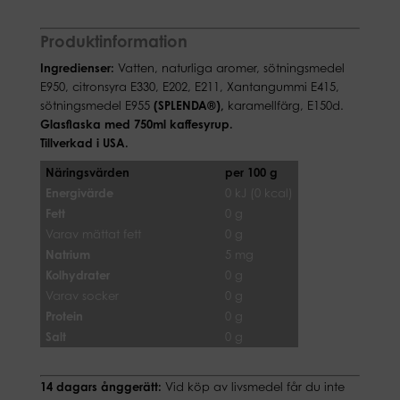
Produktinformation
Ingredienser:
Vatten, naturliga aromer, sötningsmedel
E950, citronsyra E330, E202, E211, Xantangummi E415,
sötningsmedel E955
(SPLENDA®),
karamellfärg, E150d.
Glasflaska med 750ml kaffesyrup.
Tillverkad i USA.
Näringsvärden
per 100 g
Energivärde
0 kJ (0 kcal)
Fett
0 g
Varav mättat fett
0 g
Natrium
5 mg
Kolhydrater
0 g
Varav socker
0 g
Protein
0 g
Salt
0 g
14 dagars ånggerätt:
Vid köp av livsmedel får du inte