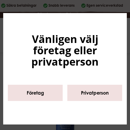
Säkra betalningar
Snabb leverans
Egen serviceverkstad
Företag
|
Privatperson
Vänligen välj
Svenska
0
företag eller
privatperson
Företag
Privatperson