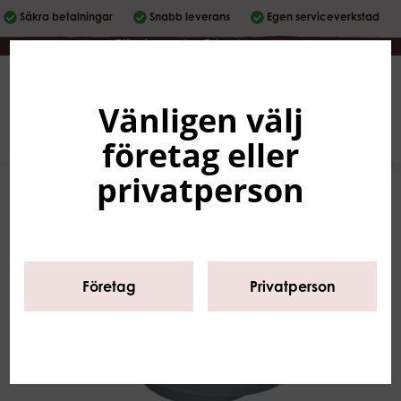
Säkra betalningar
Snabb leverans
Egen serviceverkstad
Företag
|
Privatperson
Vänligen välj
Svenska
0
företag eller
privatperson
Företag
Privatperson