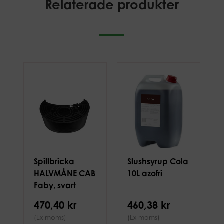
Relaterade produkter
Spillbricka
Slushsyrup Cola
HALVMÅNE CAB
10L azofri
Faby, svart
470,40 kr
460,38 kr
(Ex moms)
(Ex moms)