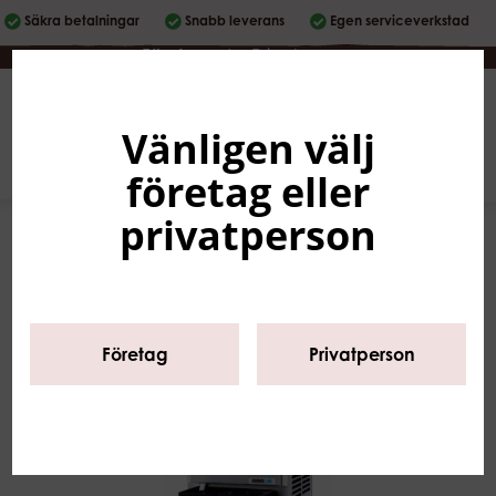
Säkra betalningar
Snabb leverans
Egen serviceverkstad
Företag
|
Privatperson
Vänligen välj
Svenska
0
företag eller
privatperson
Företag
Privatperson