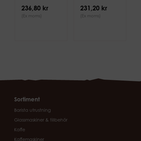
skaft
236,80 kr
231,20 kr
(Ex moms)
(Ex moms)
Sortiment
Barista utrustning
Glassmaskiner & tillbehör
Kaffe
Kaffemaskiner