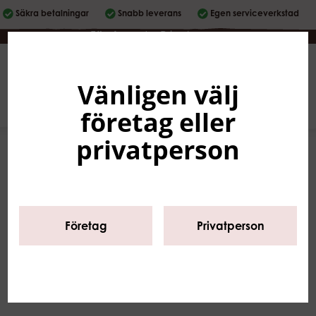
Säkra betalningar
Snabb leverans
Egen serviceverkstad
Företag
|
Privatperson
Vänligen välj
Svenska
0
företag eller
privatperson
Företag
Privatperson