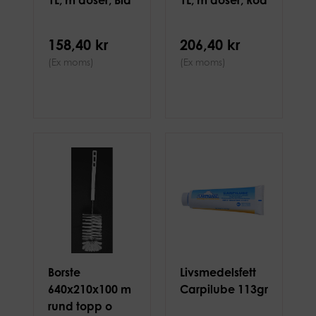
1L, m doser, Blå
1L, m doser, Röd
158,40 kr
206,40 kr
(Ex moms)
(Ex moms)
Borste
Livsmedelsfett
640x210x100 m
Carpilube 113gr
rund topp o