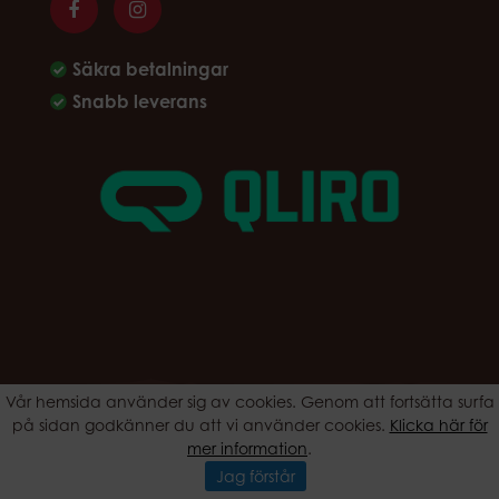
Säkra betalningar
Snabb leverans
Vår hemsida använder sig av cookies. Genom att fortsätta surfa
ALRp Agentur AB Rimfrostgatan 2B 212 23 Malmö Telefon: 040-
på sidan godkänner du att vi använder cookies.
Klicka här för
321730 Email: info@espressoshop.se
mer information
.
Produktion & Design: Webbpartner
Jag förstår