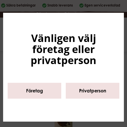
Säkra betalningar
Snabb leverans
Egen serviceverkstad
Företag
|
Privatperson
Vänligen välj
Svenska
0
företag eller
privatperson
Företag
Privatperson