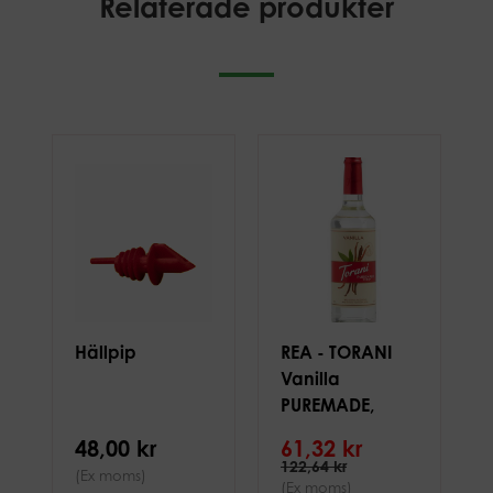
Relaterade produkter
Hällpip
REA - TORANI
Vanilla
PUREMADE,
750ml syrup
48,00 kr
61,32 kr
122,64 kr
(Ex moms)
(Ex moms)