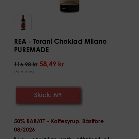
REA - Torani Choklad Milano
PUREMADE
58,49 kr
116,98 kr
(Ex moms)
50% RABATT - Kaffesyrup. Bästföre
08/2026
En syrup med intensiv mörk chokladsmak och