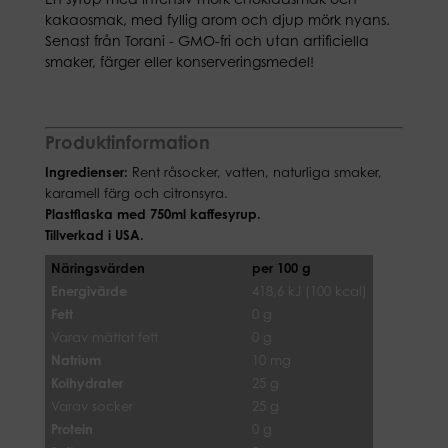
kakaosmak, med fyllig arom och djup mörk nyans.
Senast från Torani - GMO-fri och utan artificiella
smaker, färger eller konserveringsmedel!
Produktinformation
Ingredienser:
Rent råsocker, vatten, naturliga smaker,
karamell färg och citronsyra.
Plastflaska med 750ml kaffesyrup.
Tillverkad i USA.
Näringsvärden
per 100 g
Energivärde
418,6 kJ (100 kcal)
Fett
0 g
Varav mättat fett
0 g
Natrium
10 mg
Kolhydrater
25 g
Varav socker
25 g
Protein
0 g