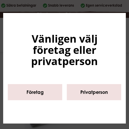
Säkra betalningar
Snabb leverans
Egen serviceverkstad
Företag
|
Privatperson
Vänligen välj
Svenska
0
företag eller
privatperson
Företag
Privatperson