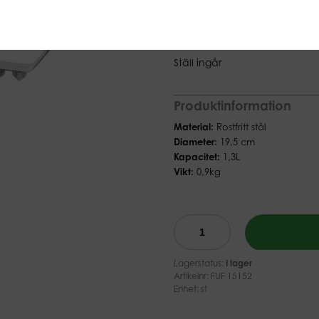
(Ex moms)
Med denna dispenser kan du e
ska baka våfflor.
Ställ ingår
Produktinformation
Material:
Rostfritt stål
Diameter:
19,5 cm
Kapacitet:
1,3L
Vikt:
0,9kg
Lagerstatus:
I lager
Artikelnr:
FUF 15152
Enhet: st