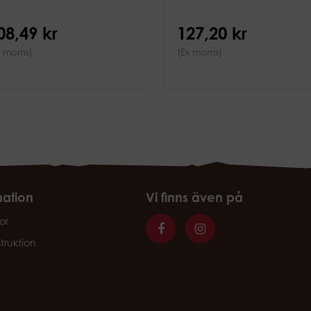
08,49 kr
127,20 kr
x moms)
(Ex moms)
mation
Vi finns även på
or
struktion