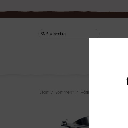
Start
Start
/
Sortiment
/
Våfflor & Crepes
/
Porti