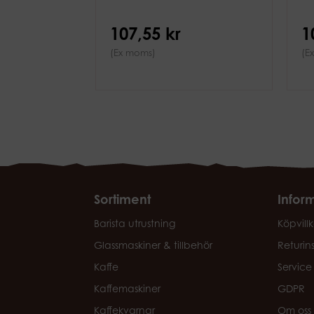
107,55 kr
1
(Ex moms)
(E
Sortiment
Infor
Barista utrustning
Köpvillk
Glassmaskiner & tillbehör
Returin
Kaffe
Service
Kaffemaskiner
GDPR
Kaffekvarnar
Om oss