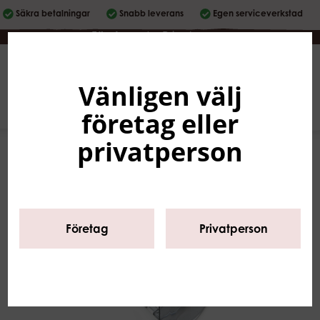
Säkra betalningar
Snabb leverans
Egen serviceverkstad
Företag
|
Privatperson
Vänligen välj
Svenska
0
företag eller
privatperson
Företag
Privatperson