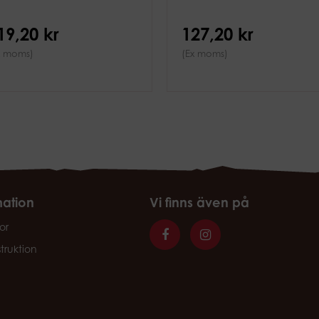
19,20 kr
127,20 kr
x moms)
(Ex moms)
mation
Vi finns även på
or
struktion