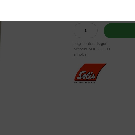
(Ex moms)
Passar för Solis helautomatisk
Lagerstatus:
I lager
Artikelnr:
SOLIS 70080
Enhet: st