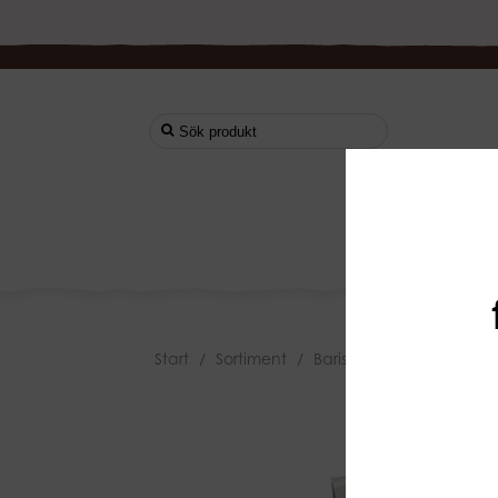
Start
Start
/
Sortiment
/
Barista Utrustning
/
Vatt