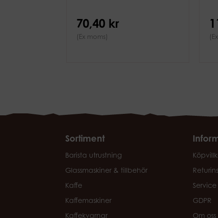
70,40 kr
1
(Ex moms)
(E
Sortiment
Infor
Barista utrustning
Köpvillk
Glassmaskiner & tillbehör
Returin
Kaffe
Service
Kaffemaskiner
GDPR
Kaffekvarnar
Om oss