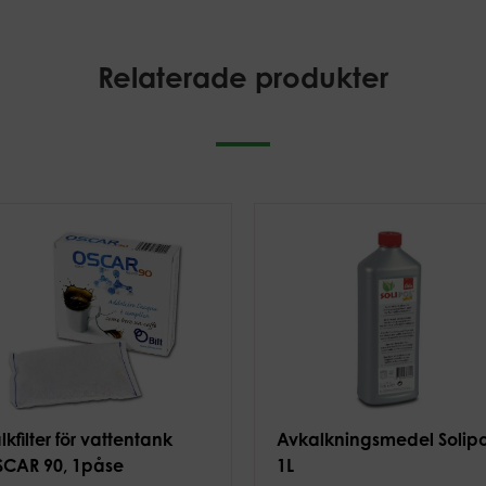
Relaterade produkter
lkfilter för vattentank
Avkalkningsmedel Solipo
CAR 90, 1påse
1L